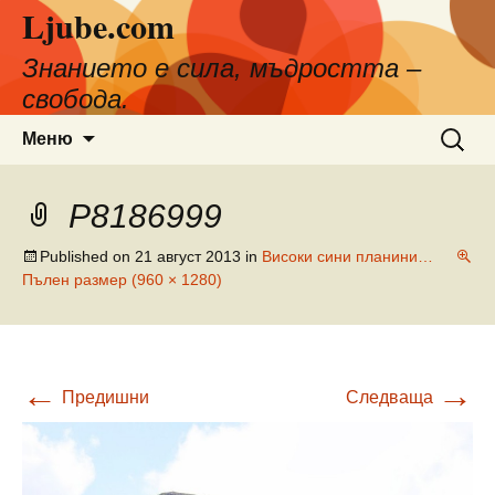
Ljube.com
Към
съдържанието
Знанието е сила, мъдростта –
свобода.
Търсен
Меню
за:
P8186999
Published on
21 август 2013
in
Високи сини планини…
Пълен размер (960 × 1280)
←
→
Предишни
Следваща