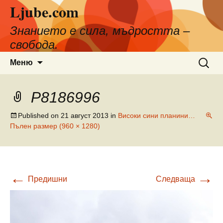
Ljube.com
Към
съдържанието
Знанието е сила, мъдростта –
свобода.
Търсен
Меню
за:
P8186996
Published on
21 август 2013
in
Високи сини планини…
Пълен размер (960 × 1280)
←
→
Предишни
Следваща