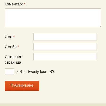
Коментар:
*
Име
*
Имейл
*
Интернет
страница
×
4
=
twenty four