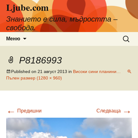
Ljube.com
Към
съдържанието
Знанието е сила, мъдростта –
свобода.
Търсен
Меню
за:
P8186993
Published on
21 август 2013
in
Високи сини планини…
Пълен размер (1280 × 960)
←
→
Предишни
Следваща