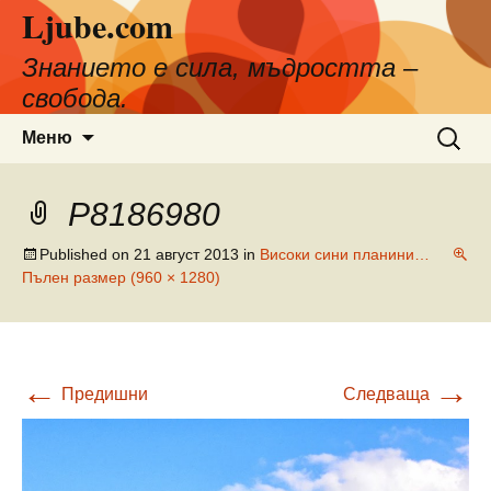
Ljube.com
Към
съдържанието
Знанието е сила, мъдростта –
свобода.
Търсен
Меню
за:
P8186980
Published on
21 август 2013
in
Високи сини планини…
Пълен размер (960 × 1280)
←
→
Предишни
Следваща