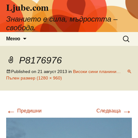
Ljube.com
Към
съдържанието
Знанието е сила, мъдростта –
свобода.
Търсен
Меню
за:
P8176976
Published on
21 август 2013
in
Високи сини планини…
Пълен размер (1280 × 960)
←
→
Предишни
Следваща