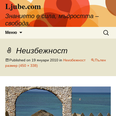
Ljube.com
Към
съдържанието
Знанието е сила, мъдростта –
свобода.
Търсен
Меню
за:
Неизбежност
Published on
19 януари 2010
in
Неизбежност
Пълен
размер (450 × 338)