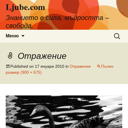
Ljube.com
Към
съдържанието
Знанието е сила, мъдростта –
свобода.
Търсен
Меню
за:
Отражение
Published on
17 януари 2010
in
Отражение
Пълен
размер (900 × 675)