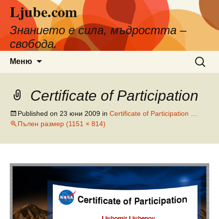
Ljube.com
Към
съдържанието
Знанието е сила, мъдростта –
свобода.
Търсен
Меню
за:
Certificate of Participation
Published on
23 юни 2009
in
Certificate of Participation …
Пълен размер (1151 × 814)