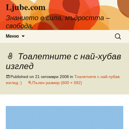
Ljube.com
Към
съдържанието
Знанието е сила, мъдростта –
свобода.
Търсен
Меню
за:
Тоалетните с най-хубав
изглед
Published on
21 октомври 2008
in
Тоалетните с най-хубав
изглед :)
Пълен размер (600 × 582)